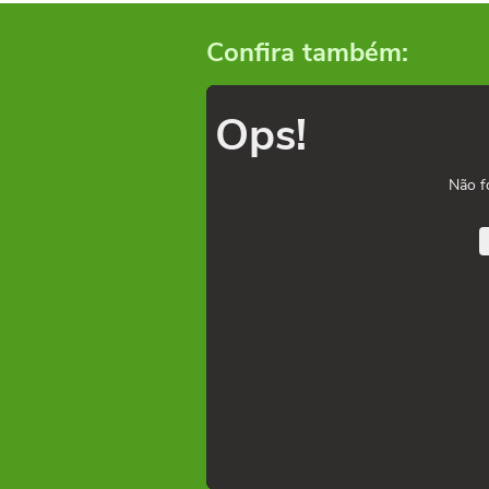
Confira também:
Ops!
Não f