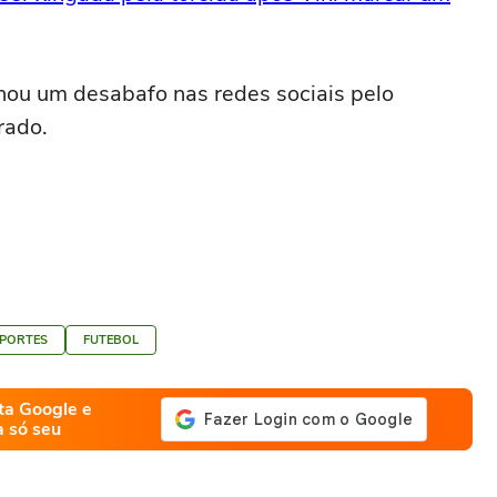
lhou um desabafo nas redes sociais pelo
rado.
SPORTES
FUTEBOL
ta Google e
a só seu