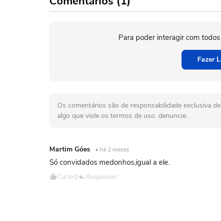
Comentários (1)
Para poder interagir com todos
Fazer L
Os comentários são de responsabilidade exclusiva de 
algo que viole os termos de uso, denuncie.
Martim Góes
• há 2 meses
Só convidados medonhos,igual a ele.
Curtir
0
Responder