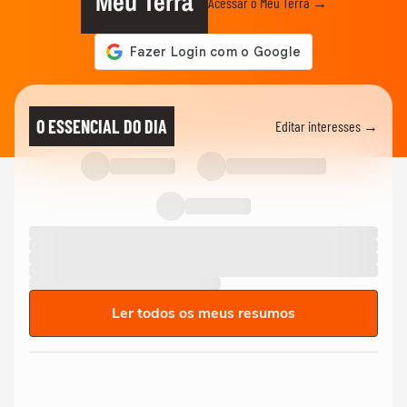
Meu Terra
Acessar o Meu Terra →
O ESSENCIAL DO DIA
Editar interesses →
Ler todos os meus resumos