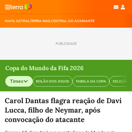
MAPA ASTRAL
TERRA MAIL
CENTRAL DO ASSINANTE
PUBLICIDADE
Copa do Mundo da Fifa 2026
Times
BOLÃO DOS JOGOS
TABELA DA COPA
SELEÇÃO B
Selecione o time para ver as notícias
Carol Dantas flagra reação de Davi
Lucca, filho de Neymar, após
convocação do atacante