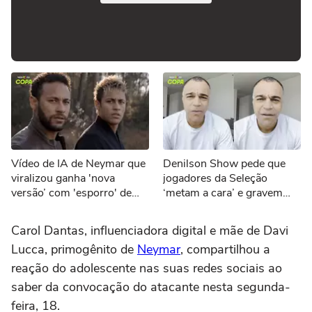
Vídeo de IA de Neymar que
Denilson Show pede que
viralizou ganha 'nova
jogadores da Seleção
versão’ com 'esporro' de
‘metam a cara’ e gravem
Jorge Jesus: ‘Vão jogar
vídeos sobre eliminação da
pôquer’
Copa
Carol Dantas, influenciadora digital e mãe de Davi
Lucca, primogênito de
Neymar
, compartilhou a
reação do adolescente nas suas redes sociais ao
saber da convocação do atacante nesta segunda-
feira, 18.