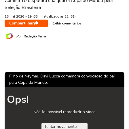
Camisa 10 disputará sua quarta Copa do Mundo pela
Seleção Brasileira
18 mai
2026
- 19h33
(atualizado às 22h51)
Compartilhar
Exibir comentários
Por:
Redação Terra
Filho de Neymar, Davi Lucca comemora convocação do pai
para Copa do Mundo:
Ops!
Não foi possível reproduzir o vídeo
Tentar novamente