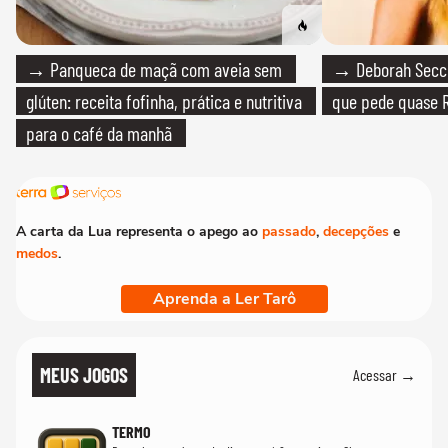
→ Panqueca de maçã com aveia sem
→ Deborah Secco
glúten: receita fofinha, prática e nutritiva
que pede quase R
para o café da manhã
A carta da Lua representa o apego ao
passado
,
decepções
e
medos
.
Aprenda a Ler Tarô
MEUS JOGOS
Acessar →
TERMO