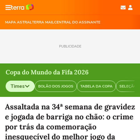
MAPA ASTRAL
TERRA MAIL
CENTRAL DO ASSINANTE
PUBLICIDADE
Copa do Mundo da Fifa 2026
Times
BOLÃO DOS JOGOS
TABELA DA COPA
SELEÇÃO B
Selecione o time para ver as notícias
Assaltada na 34ª semana de gravidez
e jogada de barriga no chão: o crime
por trás da comemoração
inesquecível do melhor jogo da