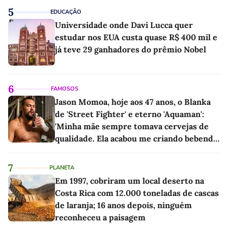
5
EDUCAÇÃO
Universidade onde Davi Lucca quer
estudar nos EUA custa quase R$ 400 mil e
já teve 29 ganhadores do prêmio Nobel
6
FAMOSOS
Jason Momoa, hoje aos 47 anos, o Blanka
de 'Street Fighter' e eterno 'Aquaman':
'Minha mãe sempre tomava cervejas de
qualidade. Ela acabou me criando bebendo
as melhores'
7
PLANETA
Em 1997, cobriram um local deserto na
Costa Rica com 12.000 toneladas de cascas
de laranja; 16 anos depois, ninguém
reconheceu a paisagem