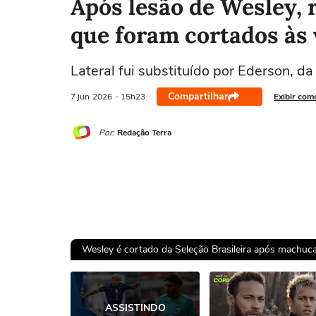
Após lesão de Wesley, 
que foram cortados às
Lateral fui substituído por Ederson, da
Compartilhar
7 jun
2026
- 15h23
Exibir com
Por:
Redação Terra
Wesley é cortado da Seleção Brasileira após machu
Ops!
ASSISTINDO