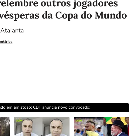
relembre outros jogadores
 vésperas da Copa do Mundo
 Atalanta
entários
cado em amistoso; CBF anuncia novo convocado: