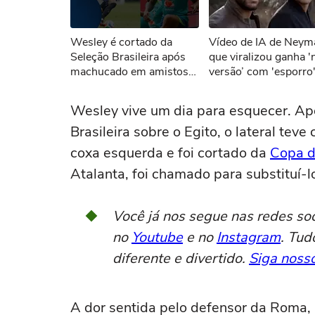
Não foi pos
Wesley é cortado da
Vídeo de IA de Neym
Tent
Seleção Brasileira após
que viralizou ganha '
machucado em amistoso;
versão’ com 'esporro
CBF anuncia novo
Jorge Jesus: ‘Vão jog
convocado
pôquer’
Wesley vive um dia para esquecer. Apó
Brasileira sobre o Egito, o lateral te
coxa esquerda e foi cortado da
Copa 
Atalanta, foi chamado para substituí-l
Você já nos segue nas redes so
no
Youtube
e no
Instagram
. Tud
diferente e divertido.
Siga nosso
A dor sentida pelo defensor da Roma, p