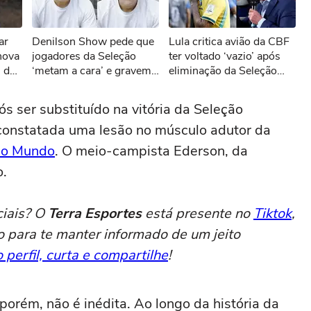
sível reproduzir o vídeo
ar
Denilson Show pede que
Lula critica avião da CBF
ar novamente
nova
jogadores da Seleção
ter voltado ‘vazio’ após
' de
‘metam a cara’ e gravem
eliminação da Seleção
ar
vídeos sobre eliminação
Brasileira: ‘Vergonha’
da Copa
s ser substituído na vitória da Seleção
ve constatada uma lesão no músculo adutor da
do Mundo
. O meio-campista Ederson, da
o.
ciais? O
Terra Esportes
está presente no
Tiktok
,
o para te manter informado de um jeito
 perfil, curta e compartilhe
!
orém, não é inédita. Ao longo da história da