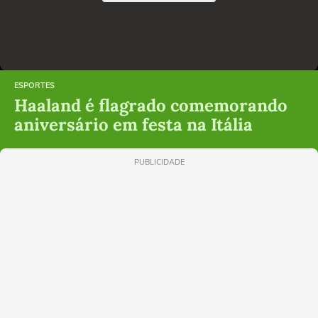
ESPORTES
Haaland é flagrado comemorando
aniversário em festa na Itália
PUBLICIDADE