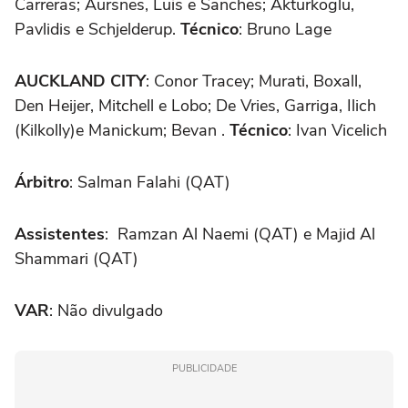
Carreras; Aursnes, Luis e Sanches; Akturkoglu,
Pavlidis e Schjelderup.
Técnico
: Bruno Lage
AUCKLAND CITY
: Conor Tracey; Murati, Boxall,
Den Heijer, Mitchell e Lobo; De Vries, Garriga, Ilich
(Kilkolly)e Manickum; Bevan .
Técnico
: Ivan Vicelich
Árbitro
: Salman Falahi (QAT)
Assistentes
: Ramzan Al Naemi (QAT) e Majid Al
Shammari (QAT)
VAR
: Não divulgado
PUBLICIDADE