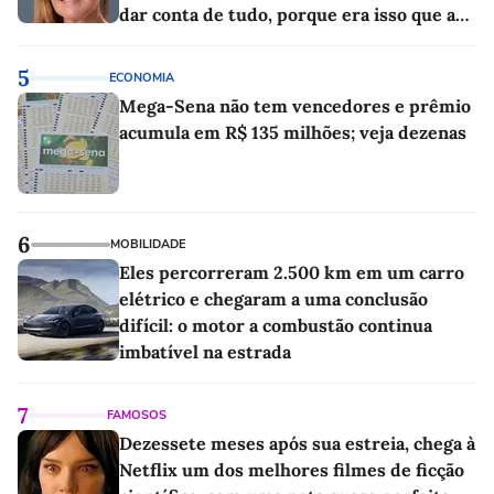
dar conta de tudo, porque era isso que a
sociedade exigia'
5
ECONOMIA
Mega-Sena não tem vencedores e prêmio
acumula em R$ 135 milhões; veja dezenas
6
MOBILIDADE
Eles percorreram 2.500 km em um carro
elétrico e chegaram a uma conclusão
difícil: o motor a combustão continua
imbatível na estrada
7
FAMOSOS
Dezessete meses após sua estreia, chega à
Netflix um dos melhores filmes de ficção