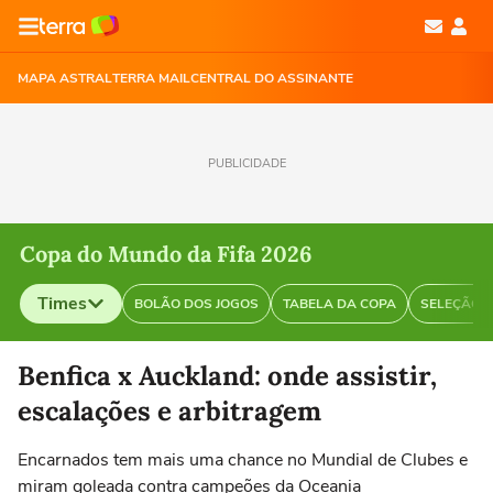
MAPA ASTRAL
TERRA MAIL
CENTRAL DO ASSINANTE
PUBLICIDADE
Copa do Mundo da Fifa 2026
Times
BOLÃO DOS JOGOS
TABELA DA COPA
SELEÇÃO B
Selecione o time para ver as notícias
Benfica x Auckland: onde assistir,
escalações e arbitragem
Encarnados tem mais uma chance no Mundial de Clubes e
miram goleada contra campeões da Oceania