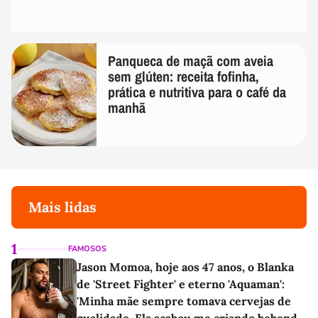
Panqueca de maçã com aveia
sem glúten: receita fofinha,
prática e nutritiva para o café da
manhã
Mais lidas
1
FAMOSOS
Jason Momoa, hoje aos 47 anos, o Blanka
de 'Street Fighter' e eterno 'Aquaman':
'Minha mãe sempre tomava cervejas de
qualidade. Ela acabou me criando bebendo