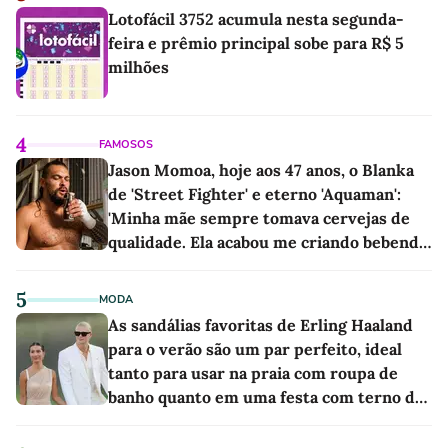
Lotofácil 3752 acumula nesta segunda-
feira e prêmio principal sobe para R$ 5
milhões
4
FAMOSOS
Jason Momoa, hoje aos 47 anos, o Blanka
de 'Street Fighter' e eterno 'Aquaman':
'Minha mãe sempre tomava cervejas de
qualidade. Ela acabou me criando bebendo
as melhores'
5
MODA
As sandálias favoritas de Erling Haaland
para o verão são um par perfeito, ideal
tanto para usar na praia com roupa de
banho quanto em uma festa com terno de
linho