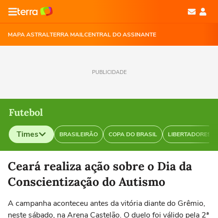
MAPA ASTRAL
TERRA MAIL
CENTRAL DO ASSINANTE
PUBLICIDADE
Futebol
Times
BRASILEIRÃO
COPA DO BRASIL
LIBERTADORES
Selecione o time para ver as notícias
Ceará realiza ação sobre o Dia da
Conscientização do Autismo
A campanha aconteceu antes da vitória diante do Grêmio,
neste sábado, na Arena Castelão. O duelo foi válido pela 2ª