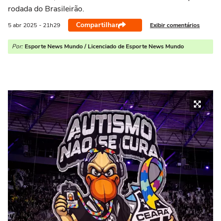
rodada do Brasileirão.
Compartilhar
Exibir comentários
5 abr
2025
- 21h29
Por:
Esporte News Mundo / Licenciado de Esporte News Mundo