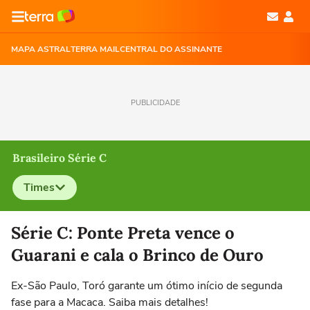
MAPA ASTRAL
TERRA MAIL
CENTRAL DO ASSINANTE
PUBLICIDADE
Brasileiro Série C
Times
Selecione o time para ver as notícias
Série C: Ponte Preta vence o
Guarani e cala o Brinco de Ouro
Ex-São Paulo, Toró garante um ótimo início de segunda
fase para a Macaca. Saiba mais detalhes!