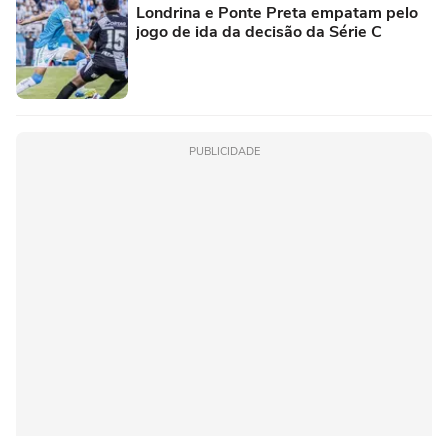
Londrina e Ponte Preta empatam pelo
jogo de ida da decisão da Série C
PUBLICIDADE