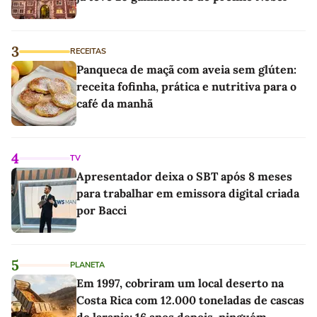
3
RECEITAS
Panqueca de maçã com aveia sem glúten:
receita fofinha, prática e nutritiva para o
café da manhã
4
TV
Apresentador deixa o SBT após 8 meses
para trabalhar em emissora digital criada
por Bacci
5
PLANETA
Em 1997, cobriram um local deserto na
Costa Rica com 12.000 toneladas de cascas
de laranja; 16 anos depois, ninguém