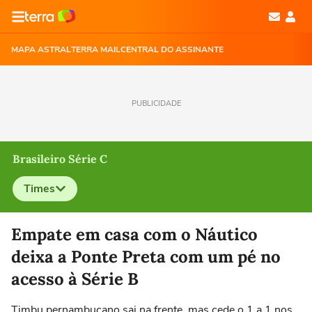
MAPA ASTRAL
TERRA MAIL
CENTRAL DO ASSINANTE
PUBLICIDADE
Brasileiro Série C
Times
Selecione o time para ver as notícias
Empate em casa com o Náutico
deixa a Ponte Preta com um pé no
acesso à Série B
Timbu pernambucano sai na frente, mas cede o 1 a 1 nos