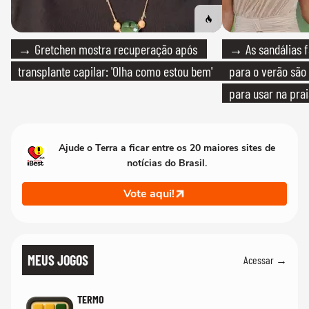
→ Gretchen mostra recuperação após
→ As sandálias f
transplante capilar: 'Olha como estou bem'
para o verão são 
para usar na pra
quanto em uma fe
Ajude o Terra a ficar entre os 20 maiores sites de
notícias do Brasil.
Vote aqui!
MEUS JOGOS
Acessar →
TERMO