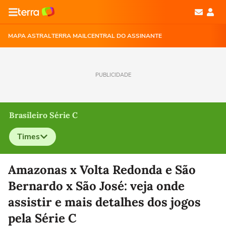
MAPA ASTRAL
TERRA MAIL
CENTRAL DO ASSINANTE
PUBLICIDADE
Brasileiro Série C
Times
Selecione o time para ver as notícias
Amazonas x Volta Redonda e São
Bernardo x São José: veja onde
assistir e mais detalhes dos jogos
pela Série C