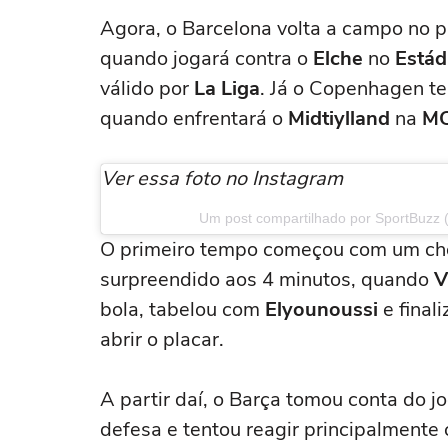
Agora, o Barcelona volta a campo no p
quando jogará contra o
Elche
no
Estád
válido por
La Liga
. Já o Copenhagen te
quando enfrentará o
Midtiylland
na
MC
Ver essa foto no Instagram
Um post compartilhado por SportBuzz 
O primeiro tempo começou com um choq
surpreendido aos 4 minutos, quando
V
bola, tabelou com
Elyounoussi
e final
abrir o placar.
A partir daí, o Barça tomou conta do
defesa e tentou reagir principalment