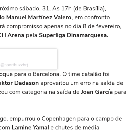
róximo sábado, 31, Às 17h (de Brasília),
io Manuel Martínez Valero
, em confronto
rá compromisso apenas no dia 8 de fevereiro,
H Arena
pela
Superliga Dinamarquesa.
(@sportbuzzbr)
ue para o Barcelona. O time catalão foi
iktor Dadason
aproveitou um erro na saída de
izou com categoria na saída de
Joan García
para
 jogo, empurrou o Copenhagen para o campo de
e com
Lamine Yamal
e chutes de média