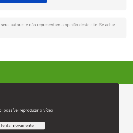
seus autores e não representam a opinião deste site. Se achar
oi possível reproduzir o vídeo
Tentar novamente