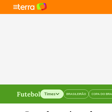
Futebol
Times
BRASILEIRÃO
COPA DO BRA
Selecione o time para ver as notícias