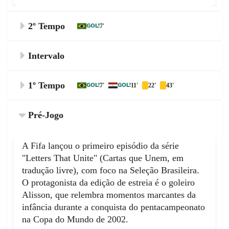
2º Tempo
GOL!
7'
Fim do segundo tempo, Brasil 2, Egypt 1.
Intervalo
O primeiro tempo teve as ações dominadas
PUBLICIDADE
1º Tempo
GOL!
GOL!
7'
11'
22'
43'
pela Seleção Brasileira, apesar de alguns
contra-ataques perigosos dos egípcios.
Fim do primeiro tempo, Brasil 1, Egypt 1.
50'
Pré-Jogo
Faltou, porém, criatividade para os atacantes
de Carlo Ancelotti, com grandes chances
perdidas por Vinícius Júnior e Igor Thiago.
A Fifa lançou o primeiro episódio da série
O quarto árbitro anunciou 4 minutos de
52'
Além do resultado, o balanço dos primeiros
"Letters That Unite" (Cartas que Unem, em
acréscimo.
45 minutos foi negativo pela saída de
tradução livre), com foco na Seleção Brasileira.
Wesley. O lateral-direito deixou o gramado
O protagonista da edição de estreia é o goleiro
com a mão na virilha após receber
Escanteio, Brasil. Cedido por Mohanad
Alisson, que relembra momentos marcantes da
atendimento médico e chorou no banco de
45'
Lasheen.
infância durante a conquista do pentacampeonato
reservas.
na Copa do Mundo de 2002.