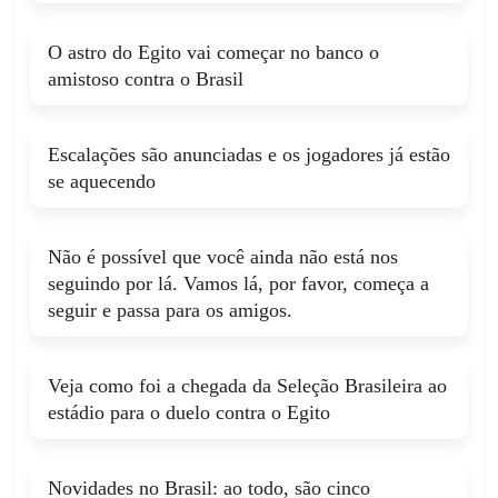
Finalização bloqueada, Igor Thiago (Brasil)
Ops!
Escanteio, Egypt. Cedido por Danilo.
finalização com o pé direito do meio da
O astro do Egito vai começar no banco o
área.
Não foi possível reproduzir o vídeo
amistoso contra o Brasil
PUBLICIDADE
42'
Finalização bloqueada, Vinícius Júnior
Tentar novamente
Escalações são anunciadas e os jogadores já estão
(Brasil) finalização com o pé esquerdo do
se aquecendo
meio da área.
Não é possível que você ainda não está nos
Escanteio, Egypt. Cedido por Ibañez.
seguindo por lá. Vamos lá, por favor, começa a
43'
seguir e passa para os amigos.
Omar Marmoush (Egypt) sofre uma falta no
40'
campo adversário.
Veja como foi a chegada da Seleção Brasileira ao
estádio para o duelo contra o Egito
Falta cometida por Casemiro (Brasil).
Falta cometida por Léo Pereira (Brasil).
Novidades no Brasil: ao todo, são cinco