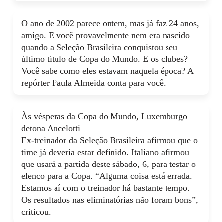
lateral esquerda.
O ano de 2002 parece ontem, mas já faz 24 anos,
O quarto árbitro anunciou 5 minutos de
PUBLICIDADE
amigo. E você provavelmente nem era nascido
46'
acréscimo.
quando a Seleção Brasileira conquistou seu
43'
último título de Copa do Mundo. E os clubes?
Você sabe como eles estavam naquela época? A
Hamza Abdelkarim (Egypt) sofre uma falta
repórter Paula Almeida conta para você.
no campo adversário.
45'
Às vésperas da Copa do Mundo, Luxemburgo
Falta cometida por Bremer (Brasil).
detona Ancelotti
Ex-treinador da Seleção Brasileira afirmou que o
time já deveria estar definido. Italiano afirmou
Falta cometida por Endrick (Brasil).
que usará a partida deste sábado, 6, para testar o
elenco para a Copa. “Alguma coisa está errada.
44'
Estamos aí com o treinador há bastante tempo.
Hamza Abdelkarim (Egypt) sofre uma falta
Falta cometida por Mohamed Hany (Egypt).
Os resultados nas eliminatórias não foram bons”,
no campo defensivo.
criticou.