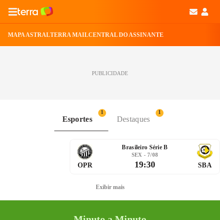
MAPA ASTRAL
TERRA MAIL
CENTRAL DO ASSINANTE
PUBLICIDADE
1
1
Esportes
Destaques
Brasileiro Série B
SEX - 7/08
19:30
OPR
SBA
Exibir mais
Minuto a Minuto