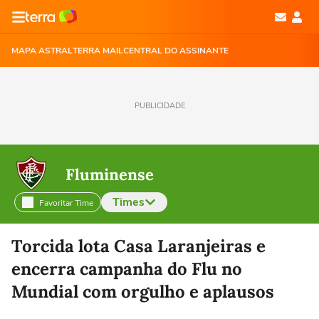
MAPA ASTRAL
TERRA MAIL
CENTRAL DO ASSINANTE
PUBLICIDADE
Fluminense
Times
Favoritar Time
Selecione o time para ver as notícias
Torcida lota Casa Laranjeiras e
encerra campanha do Flu no
Mundial com orgulho e aplausos