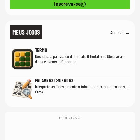
Inscreva-se
MEUS JOGOS
Acessar →
TERMO
Descubra a palavra do dia em até 6 tentativas. Observe as
dicas e avance até acertar.
PALAVRAS CRUZADAS
Interprete as dicas e monte o tabuleiro letra por letra, no seu
ritmo.
PUBLICIDADE