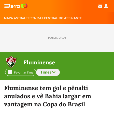
MAPA ASTRAL
TERRA MAIL
CENTRAL DO ASSINANTE
PUBLICIDADE
Fluminense
Times
Favoritar Time
Selecione o time para ver as notícias
Fluminense tem gol e pênalti
anulados e vê Bahia largar em
vantagem na Copa do Brasil