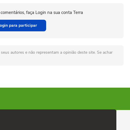
 comentários, faça Login na sua conta Terra
ogin para participar
seus autores e não representam a opinião deste site. Se achar