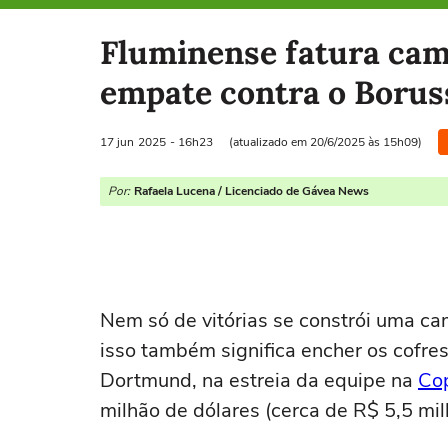
Selecione o time para ver as notícias
Fluminense fatura cam
empate contra o Borus
17 jun
2025
- 16h23
(atualizado em 20/6/2025 às 15h09)
Por:
Rafaela Lucena / Licenciado de Gávea News
Nem só de vitórias se constrói uma ca
isso também significa encher os cofre
Dortmund, na estreia da equipe na
Co
milhão de dólares (cerca de R$ 5,5 mil