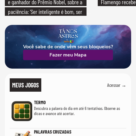
e ganhador do Prêmio Nobel, sobre a
Flamengo recebeu
paciência: 'Ser inteligente é bom, ser
paciente é melhor'
Você sabe de onde vêm seus bloqueios?
Fazer meu Mapa
MEUS JOGOS
Acessar →
TERMO
Descubra a palavra do dia em até 6 tentativas. Observe as
dicas e avance até acertar.
PALAVRAS CRUZADAS