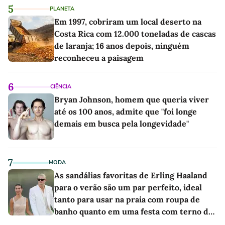
5
PLANETA
Em 1997, cobriram um local deserto na
Costa Rica com 12.000 toneladas de cascas
de laranja; 16 anos depois, ninguém
reconheceu a paisagem
6
CIÊNCIA
Bryan Johnson, homem que queria viver
até os 100 anos, admite que "foi longe
demais em busca pela longevidade"
7
MODA
As sandálias favoritas de Erling Haaland
para o verão são um par perfeito, ideal
tanto para usar na praia com roupa de
banho quanto em uma festa com terno de
linho