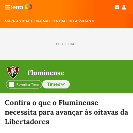
MAPA ASTRAL
TERRA MAIL
CENTRAL DO ASSINANTE
PUBLICIDADE
Fluminense
Times
Favoritar Time
Selecione o time para ver as notícias
Confira o que o Fluminense
necessita para avançar às oitavas da
Libertadores