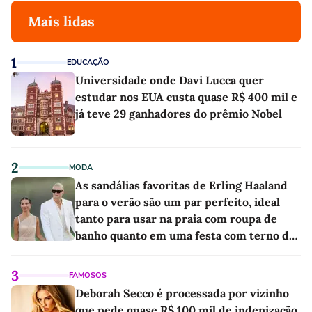
Mais lidas
1
EDUCAÇÃO
Universidade onde Davi Lucca quer
estudar nos EUA custa quase R$ 400 mil e
já teve 29 ganhadores do prêmio Nobel
2
MODA
As sandálias favoritas de Erling Haaland
para o verão são um par perfeito, ideal
tanto para usar na praia com roupa de
banho quanto em uma festa com terno de
linho
3
FAMOSOS
Deborah Secco é processada por vizinho
que pede quase R$ 100 mil de indenização