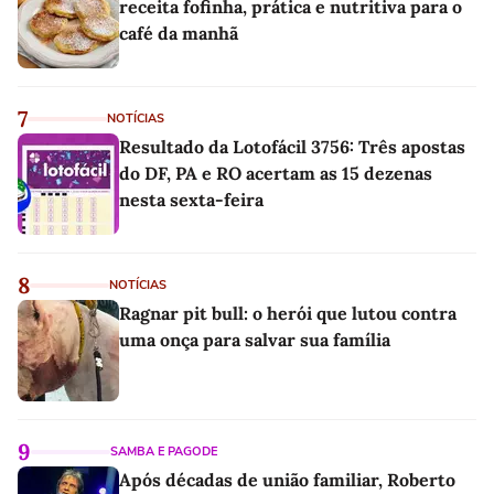
receita fofinha, prática e nutritiva para o
café da manhã
7
NOTÍCIAS
Resultado da Lotofácil 3756: Três apostas
do DF, PA e RO acertam as 15 dezenas
nesta sexta-feira
8
NOTÍCIAS
Ragnar pit bull: o herói que lutou contra
uma onça para salvar sua família
9
SAMBA E PAGODE
Após décadas de união familiar, Roberto