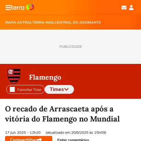
MAPA ASTRAL
TERRA MAIL
CENTRAL DO ASSINANTE
PUBLICIDADE
Flamengo
Times
Favoritar Time
Selecione o time para ver as notícias
O recado de Arrascaeta após a
vitória do Flamengo no Mundial
17 jun
2025
- 13h20
(atualizado em 20/6/2025 às 15h09)
Compartilhar
Exibir comentários