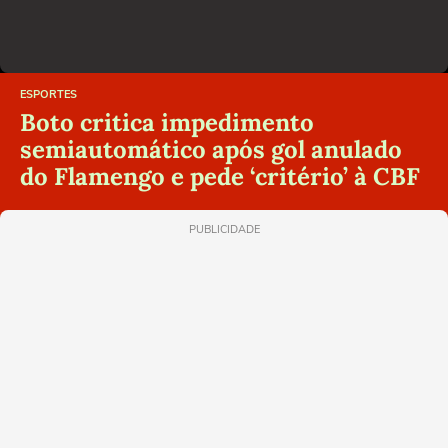
ESPORTES
Boto critica impedimento
semiautomático após gol anulado
do Flamengo e pede ‘critério’ à CBF
PUBLICIDADE