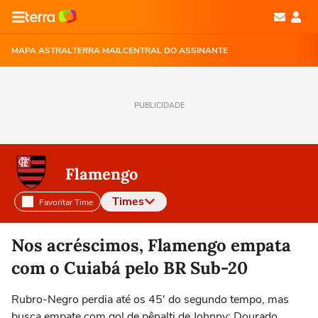
MAPA ASTRAL
TERRA MAIL
CENTRAL DO ASSINANTE
PUBLICIDADE
Flamengo
Times
Favoritar Time
Selecione o time para ver as notícias
Nos acréscimos, Flamengo empata
com o Cuiabá pelo BR Sub-20
Rubro-Negro perdia até os 45' do segundo tempo, mas
busca empate com gol de pênalti de Johnny; Dourado