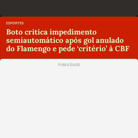
ESPORTES
Boto critica impedimento
semiautomático após gol anulado
do Flamengo e pede ‘critério’ à CBF
PUBLICIDADE