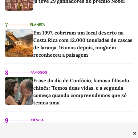
já teve 29 ganhadores do prêmio Nobel
7
PLANETA
Em 1997, cobriram um local deserto na
Costa Rica com 12.000 toneladas de cascas
de laranja; 16 anos depois, ninguém
reconheceu a paisagem
8
FAMOSOS
Frase do dia de Confúcio, famoso filósofo
chinês: 'Temos duas vidas, e a segunda
começa quando compreendemos que só
temos uma'
9
CIÊNCIA
Bryan Johnson, homem que queria viver
até os 100 anos, admite que "foi longe