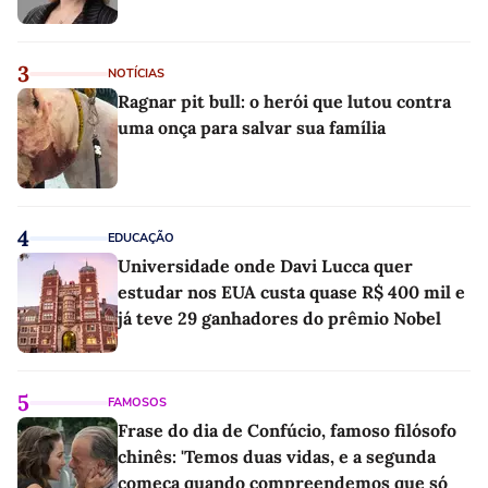
3
NOTÍCIAS
Ragnar pit bull: o herói que lutou contra
uma onça para salvar sua família
4
EDUCAÇÃO
Universidade onde Davi Lucca quer
estudar nos EUA custa quase R$ 400 mil e
já teve 29 ganhadores do prêmio Nobel
5
FAMOSOS
Frase do dia de Confúcio, famoso filósofo
chinês: 'Temos duas vidas, e a segunda
começa quando compreendemos que só