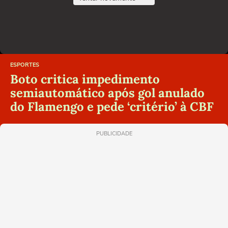
ESPORTES
Boto critica impedimento
semiautomático após gol anulado
do Flamengo e pede ‘critério’ à CBF
PUBLICIDADE