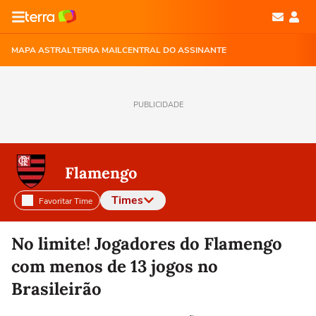
MAPA ASTRAL
TERRA MAIL
CENTRAL DO ASSINANTE
PUBLICIDADE
Flamengo
Times
Favoritar Time
Selecione o time para ver as notícias
No limite! Jogadores do Flamengo
com menos de 13 jogos no
Brasileirão