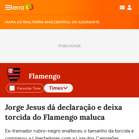
MAPA ASTRAL
TERRA MAIL
CENTRAL DO ASSINANTE
PUBLICIDADE
Flamengo
Times
Favoritar Time
Selecione o time para ver as notícias
Jorge Jesus dá declaração e deixa
torcida do Flamengo maluca
Ex-treinador rubro-negro enalteceu o tamanho da torcida e
comparou a Libertadores com a Liga dos Campeões