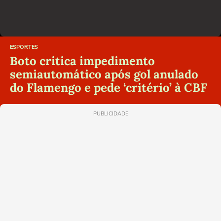
ESPORTES
Boto critica impedimento
semiautomático após gol anulado
do Flamengo e pede ‘critério’ à CBF
PUBLICIDADE