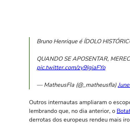
Bruno Henrique é ÍDOLO HISTÓR
QUANDO SE APOSENTAR, MEREC
pic.twitter.com/zy9IgiaFYo
— MatheusFla (@_matheusfla)
June
Outros internautas ampliaram o escop
lembrando que, no dia anterior, o
Bota
derrotas dos europeus rendeu mais ir