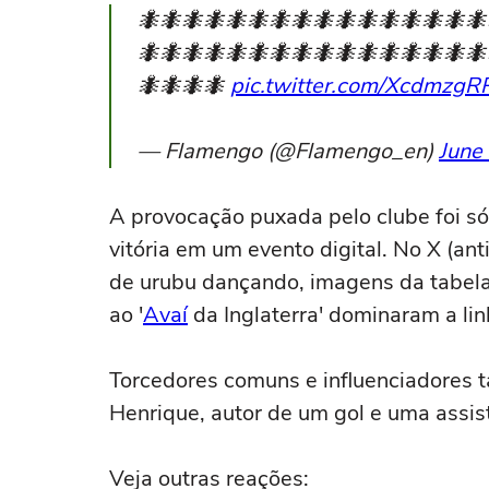
🐜🐜🐜🐜🐜🐜🐜🐜🐜🐜🐜🐜🐜🐜🐜🐜
🐜🐜🐜🐜🐜🐜🐜🐜🐜🐜🐜🐜🐜🐜🐜🐜
🐜🐜🐜🐜
pic.twitter.com/XcdmzgR
— Flamengo (@Flamengo_en)
June
A provocação puxada pelo clube foi só 
vitória em um evento digital. No X (ant
de urubu dançando, imagens da tabela 
ao '
Avaí
da Inglaterra' dominaram a li
Torcedores comuns e influenciadores t
Henrique, autor de um gol e uma assis
Veja outras reações: