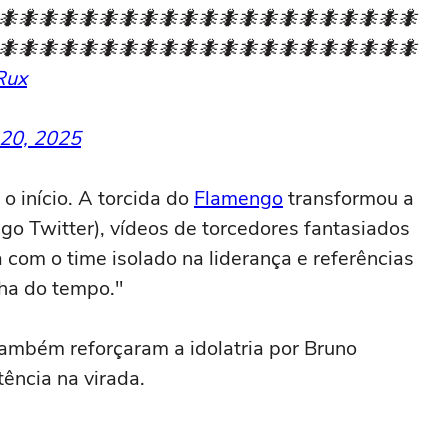
🐜🐜🐜🐜🐜🐜🐜🐜🐜🐜🐜🐜🐜🐜🐜🐜🐜🐜🐜🐜🐜
🐜🐜🐜🐜🐜🐜🐜🐜🐜🐜🐜🐜🐜🐜🐜🐜🐜🐜🐜🐜🐜
Rux
 20, 2025
o início. A torcida do
Flamengo
transformou a
igo Twitter), vídeos de torcedores fantasiados
com o time isolado na liderança e referências
nha do tempo."
ambém reforçaram a idolatria por Bruno
tência na virada.