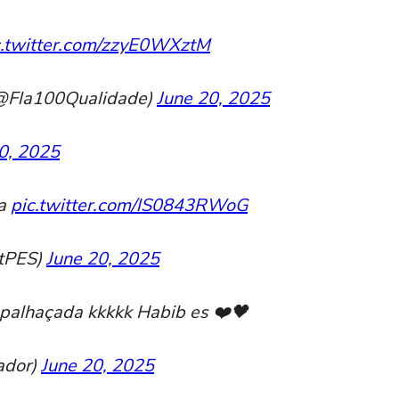
c.twitter.com/zzyE0WXztM
@Fla100Qualidade)
June 20, 2025
0, 2025
ea
pic.twitter.com/lS0843RWoG
xtPES)
June 20, 2025
 palhaçada kkkkk Habib es ❤️🖤
ador)
June 20, 2025