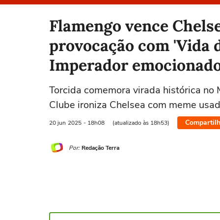
Selecione o time para ver as notícias
Flamengo vence Chelse
provocação com 'Vida d
Imperador emocionad
Torcida comemora virada histórica no
Clube ironiza Chelsea com meme usado
Compartilh
20 jun
2025
- 18h08
(atualizado às 18h53)
Por:
Redação Terra