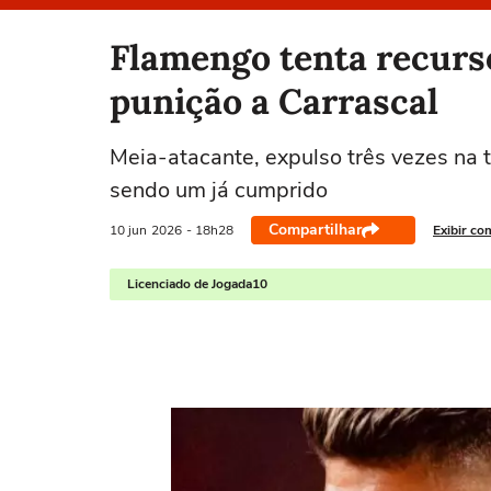
Selecione o time para ver as notícias
Flamengo tenta recur
punição a Carrascal
Meia-atacante, expulso três vezes na 
sendo um já cumprido
Compartilhar
10 jun
2026
- 18h28
Exibir co
Licenciado de Jogada10