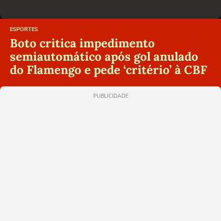
ESPORTES
Boto critica impedimento
semiautomático após gol anulado
do Flamengo e pede ‘critério’ à CBF
PUBLICIDADE