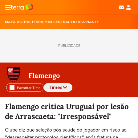
MAPA ASTRAL
TERRA MAIL
CENTRAL DO ASSINANTE
PUBLICIDADE
Flamengo
Times
Favoritar Time
Selecione o time para ver as notícias
Flamengo critica Uruguai por lesão
de Arrascaeta: "Irresponsável"
Clube diz que seleção pôs saúde do jogador em risco ao
"desrespeitar protocolos científicos" após fratura na