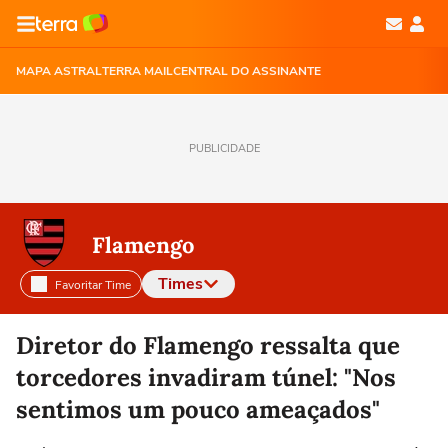
MAPA ASTRAL
TERRA MAIL
CENTRAL DO ASSINANTE
PUBLICIDADE
Flamengo
Times
Favoritar Time
Selecione o time para ver as notícias
Diretor do Flamengo ressalta que
torcedores invadiram túnel: "Nos
sentimos um pouco ameaçados"