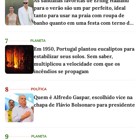
As sandálias favoritas de Erling Haaland
para o verão são um par perfeito, ideal
tanto para usar na praia com roupa de
banho quanto em uma festa com terno de
linho
7
PLANETA
Em 1950, Portugal plantou eucaliptos para
estabilizar seus solos. Sem saber,
multiplicou a velocidade com que os
incêndios se propagam
8
POLÍTICA
Quem é Alfredo Gaspar, escolhido vice na
chapa de Flávio Bolsonaro para presidente
9
PLANETA