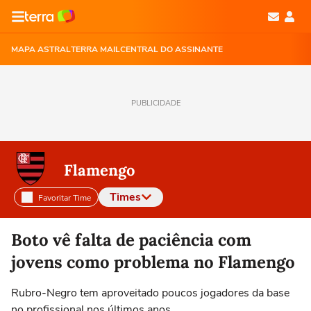
MAPA ASTRAL
TERRA MAIL
CENTRAL DO ASSINANTE
PUBLICIDADE
Flamengo
Times
Favoritar Time
Selecione o time para ver as notícias
Boto vê falta de paciência com
jovens como problema no Flamengo
Rubro-Negro tem aproveitado poucos jogadores da base
no profissional nos últimos anos