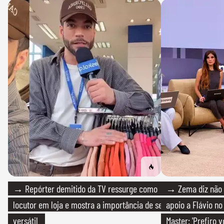
→ Repórter demitido da TV ressurge como
→ Zema diz não v
locutor em loja e mostra a importância de ser
apoio a Flávio no 
versátil
Master: 'Prefiro 