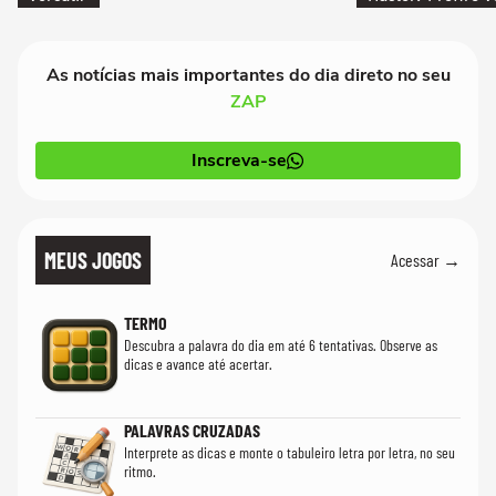
PT'
As notícias mais importantes do dia direto no seu
ZAP
Inscreva-se
MEUS JOGOS
Acessar →
TERMO
Descubra a palavra do dia em até 6 tentativas. Observe as
dicas e avance até acertar.
PALAVRAS CRUZADAS
Interprete as dicas e monte o tabuleiro letra por letra, no seu
ritmo.