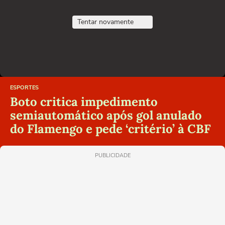
Tentar novamente
ESPORTES
Boto critica impedimento
semiautomático após gol anulado
do Flamengo e pede ‘critério’ à CBF
PUBLICIDADE