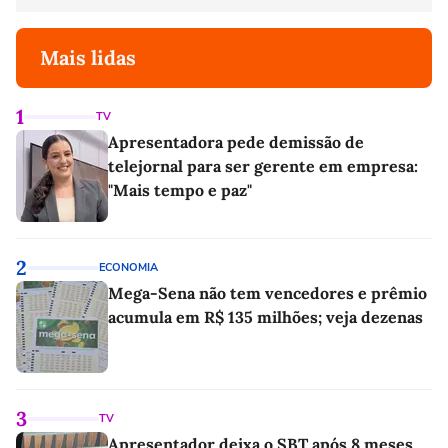
Mais lidas
1
TV
Apresentadora pede demissão de
telejornal para ser gerente em empresa:
"Mais tempo e paz"
2
ECONOMIA
Mega-Sena não tem vencedores e prêmio
acumula em R$ 135 milhões; veja dezenas
3
TV
Apresentador deixa o SBT após 8 meses