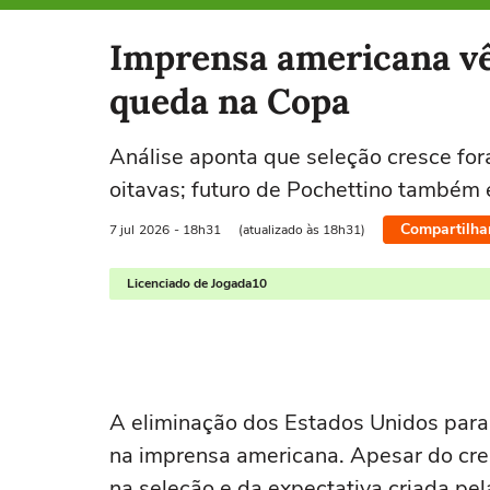
Selecione o time para ver as notícias
Imprensa americana vê
queda na Copa
Análise aponta que seleção cresce fo
oitavas; futuro de Pochettino também
Compartilha
7 jul
2026
- 18h31
(atualizado às 18h31)
Licenciado de Jogada10
A eliminação dos Estados Unidos par
na imprensa americana. Apesar do cres
na seleção e da expectativa criada pe