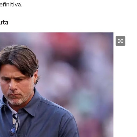
initiva.
uta