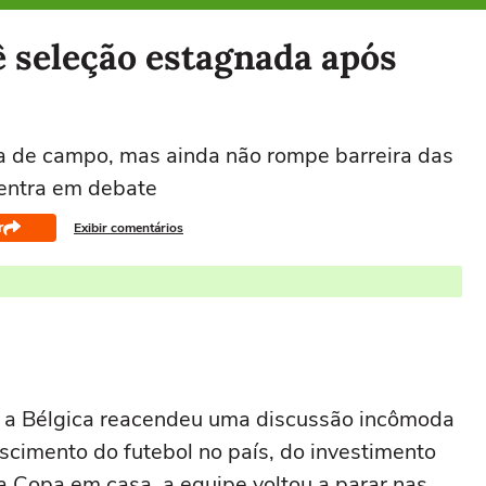
 seleção estagnada após
ra de campo, mas ainda não rompe barreira das
 entra em debate
r
Exibir comentários
a a Bélgica reacendeu uma discussão incômoda
cimento do futebol no país, do investimento
la Copa em casa, a equipe voltou a parar nas