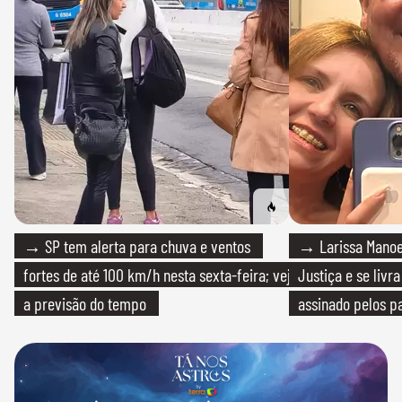
→ SP tem alerta para chuva e ventos
→ Larissa Manoe
fortes de até 100 km/h nesta sexta-feira; veja
Justiça e se livra
a previsão do tempo
assinado pelos pa