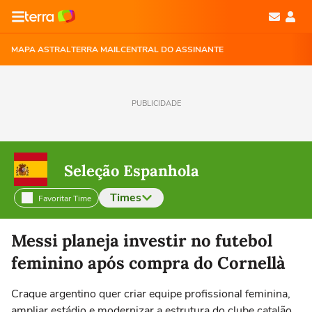
MAPA ASTRAL
TERRA MAIL
CENTRAL DO ASSINANTE
PUBLICIDADE
Seleção Espanhola
Times
Favoritar Time
Selecione o time para ver as notícias
Messi planeja investir no futebol
feminino após compra do Cornellà
Craque argentino quer criar equipe profissional feminina,
ampliar estádio e modernizar a estrutura do clube catalão