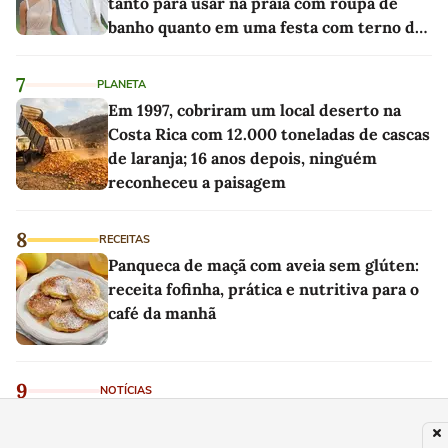
tanto para usar na praia com roupa de
banho quanto em uma festa com terno de
linho
7
PLANETA
Em 1997, cobriram um local deserto na
Costa Rica com 12.000 toneladas de cascas
de laranja; 16 anos depois, ninguém
reconheceu a paisagem
8
RECEITAS
Panqueca de maçã com aveia sem glúten:
receita fofinha, prática e nutritiva para o
café da manhã
9
NOTÍCIAS
Lotofácil 3753: Apostas do ES e de MG
dividem o prêmio acumulado de R$ 5