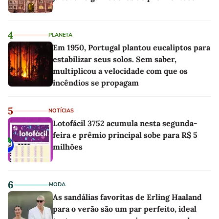
4
PLANETA
Em 1950, Portugal plantou eucaliptos para
estabilizar seus solos. Sem saber,
multiplicou a velocidade com que os
incêndios se propagam
5
NOTÍCIAS
Lotofácil 3752 acumula nesta segunda-
feira e prêmio principal sobe para R$ 5
milhões
6
MODA
As sandálias favoritas de Erling Haaland
para o verão são um par perfeito, ideal