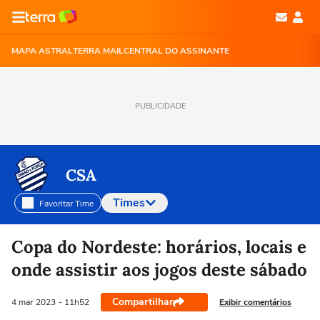
MAPA ASTRAL
TERRA MAIL
CENTRAL DO ASSINANTE
PUBLICIDADE
CSA
Times
Favoritar Time
Selecione o time para ver as notícias
Copa do Nordeste: horários, locais e
onde assistir aos jogos deste sábado
Compartilhar
Exibir comentários
4 mar
2023
- 11h52