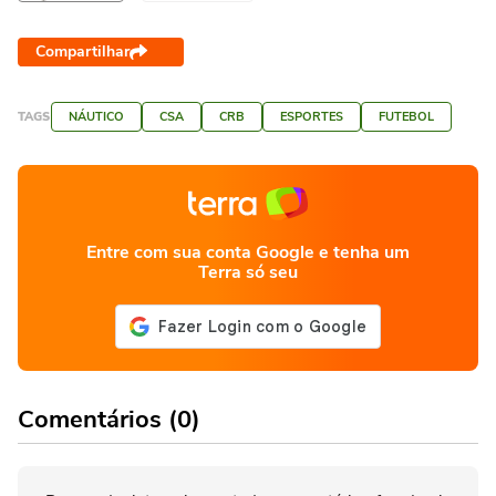
Compartilhar
TAGS
NÁUTICO
CSA
CRB
ESPORTES
FUTEBOL
Entre com sua conta Google e tenha um
Terra só seu
Comentários (0)