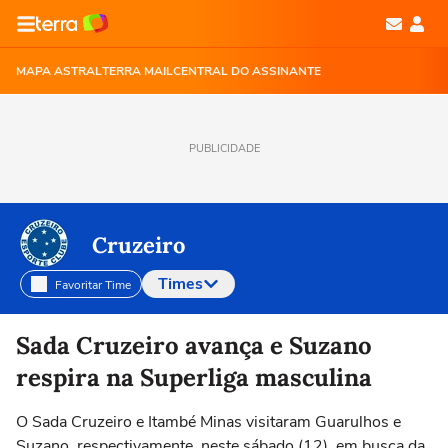
MAPA ASTRAL
TERRA MAIL
CENTRAL DO ASSINANTE
PUBLICIDADE
Cruzeiro
Times
Favoritar Time
Selecione o time para ver as notícias
Sada Cruzeiro avança e Suzano
respira na Superliga masculina
O Sada Cruzeiro e Itambé Minas visitaram Guarulhos e
Suzano, respectivamente, neste sábado (12), em busca da