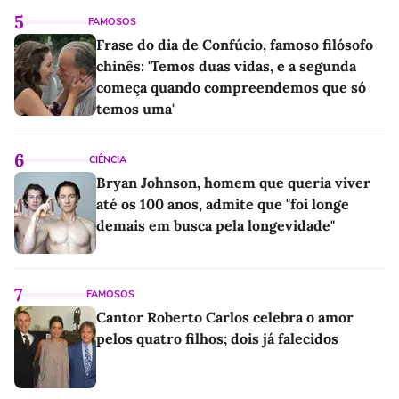
5
FAMOSOS
Frase do dia de Confúcio, famoso filósofo
chinês: 'Temos duas vidas, e a segunda
começa quando compreendemos que só
temos uma'
6
CIÊNCIA
Bryan Johnson, homem que queria viver
até os 100 anos, admite que "foi longe
demais em busca pela longevidade"
7
FAMOSOS
Cantor Roberto Carlos celebra o amor
pelos quatro filhos; dois já falecidos