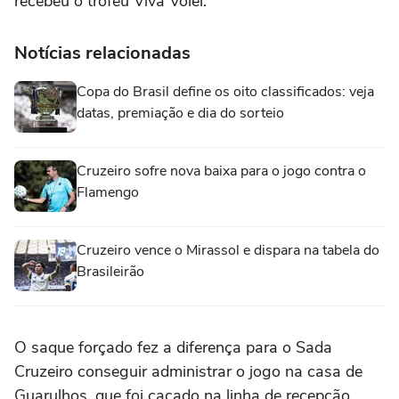
recebeu o troféu Viva Vôlei.
Notícias relacionadas
Copa do Brasil define os oito classificados: veja
datas, premiação e dia do sorteio
Cruzeiro sofre nova baixa para o jogo contra o
Flamengo
Cruzeiro vence o Mirassol e dispara na tabela do
Brasileirão
O saque forçado fez a diferença para o Sada
Cruzeiro conseguir administrar o jogo na casa de
Guarulhos, que foi caçado na linha de recepção.