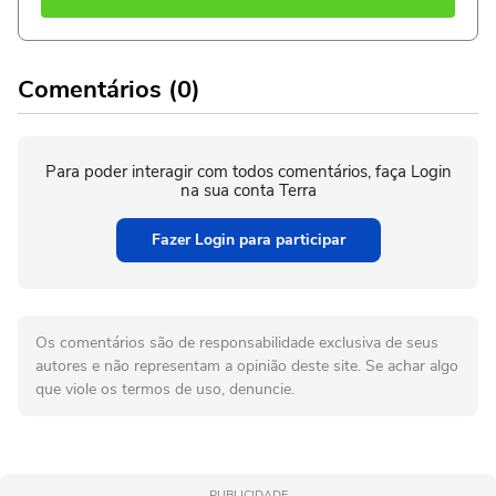
Comentários (0)
Para poder interagir com todos comentários, faça Login
na sua conta Terra
Fazer Login para participar
Os comentários são de responsabilidade exclusiva de seus
autores e não representam a opinião deste site. Se achar algo
que viole os termos de uso, denuncie.
PUBLICIDADE