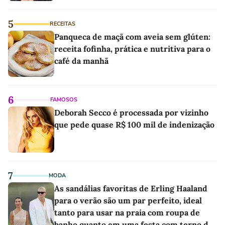
5
RECEITAS
Panqueca de maçã com aveia sem glúten:
receita fofinha, prática e nutritiva para o
café da manhã
6
FAMOSOS
Deborah Secco é processada por vizinho
que pede quase R$ 100 mil de indenização
7
MODA
As sandálias favoritas de Erling Haaland
para o verão são um par perfeito, ideal
tanto para usar na praia com roupa de
banho quanto em uma festa com terno de