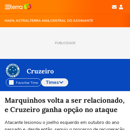
MAPA ASTRAL
TERRA MAIL
CENTRAL DO ASSINANTE
PUBLICIDADE
Cruzeiro
Times
Favoritar Time
Selecione o time para ver as notícias
Marquinhos volta a ser relacionado,
e Cruzeiro ganha opção no ataque
Atacante lesionou o joelho esquerdo em outubro do ano
passado e, desde então, seguiu o processo de recuperação