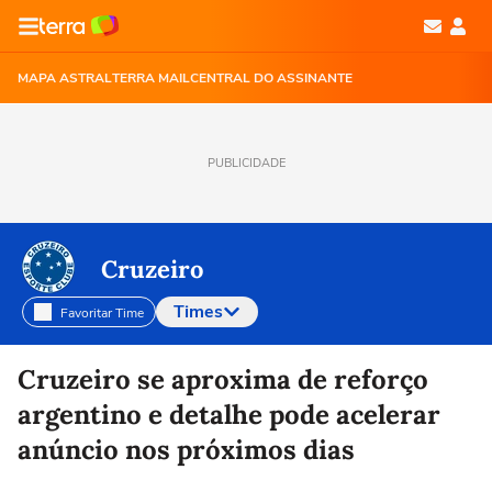
MAPA ASTRAL
TERRA MAIL
CENTRAL DO ASSINANTE
PUBLICIDADE
Cruzeiro
Times
Favoritar Time
Selecione o time para ver as notícias
Cruzeiro se aproxima de reforço
argentino e detalhe pode acelerar
anúncio nos próximos dias