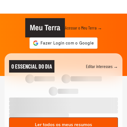
Meu Terra
Acessar o Meu Terra →
O ESSENCIAL DO DIA
Editar interesses →
Ler todos os meus resumos