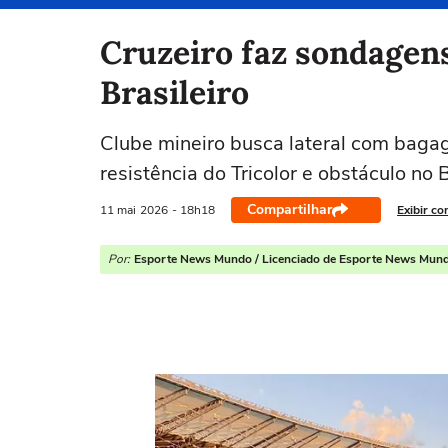
Selecione o time para ver as notícias
Cruzeiro faz sondagens
Brasileiro
Clube mineiro busca lateral com baga
resistência do Tricolor e obstáculo no B
Compartilhar
11 mai
2026
- 18h18
Exibir co
Por:
Esporte News Mundo / Licenciado de Esporte News Mun