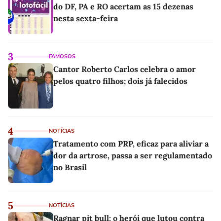
do DF, PA e RO acertam as 15 dezenas
nesta sexta-feira
3
FAMOSOS
Cantor Roberto Carlos celebra o amor
pelos quatro filhos; dois já falecidos
4
NOTÍCIAS
Tratamento com PRP, eficaz para aliviar a
dor da artrose, passa a ser regulamentado
no Brasil
5
NOTÍCIAS
Ragnar pit bull: o herói que lutou contra