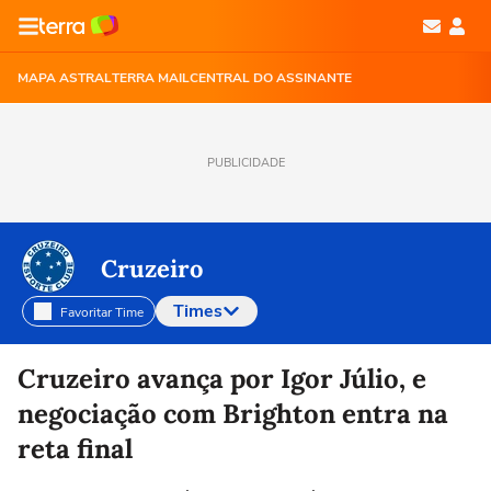
MAPA ASTRAL
TERRA MAIL
CENTRAL DO ASSINANTE
PUBLICIDADE
Cruzeiro
Times
Favoritar Time
Selecione o time para ver as notícias
Cruzeiro avança por Igor Júlio, e
negociação com Brighton entra na
reta final