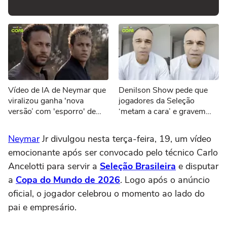
Vídeo de IA de Neymar que
Denilson Show pede que
viralizou ganha 'nova
jogadores da Seleção
versão’ com 'esporro' de
‘metam a cara’ e gravem
Jorge Jesus: ‘Vão jogar
vídeos sobre eliminação da
pôquer’
Copa
Neymar
Jr divulgou nesta terça-feira, 19, um vídeo
emocionante após ser convocado pelo técnico Carlo
Ancelotti para servir a
Seleção Brasileira
e disputar
a
Copa do Mundo de 2026
. Logo após o anúncio
oficial, o jogador celebrou o momento ao lado do
pai e empresário.