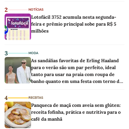
2
NOTÍCIAS
Lotofácil 3752 acumula nesta segunda-
feira e prêmio principal sobe para R$ 5
milhões
3
MODA
As sandálias favoritas de Erling Haaland
para o verão são um par perfeito, ideal
tanto para usar na praia com roupa de
banho quanto em uma festa com terno de
linho
4
RECEITAS
Panqueca de maçã com aveia sem glúten:
receita fofinha, prática e nutritiva para o
café da manhã