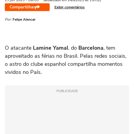
23 jun
2025
- 09h53
(atualizado em 24/6/2025 às 15h32)
Compartilhar
Exibir comentários
Por:
Felipe Alencar
O atacante
Lamine Yamal
, do
Barcelona
, tem
aproveitado as férias no Brasil. Pelas redes sociais,
o astro do clube espanhol compartilha momentos
vividos no País.
PUBLICIDADE