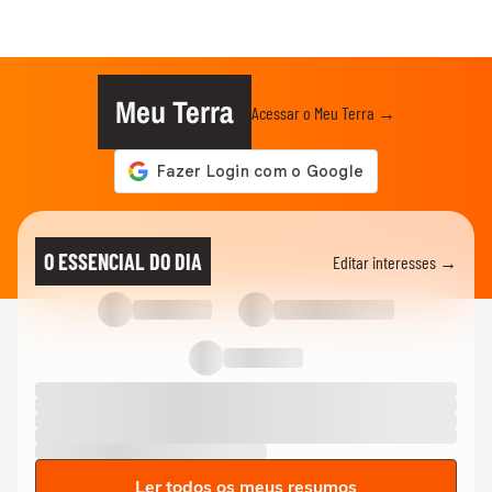
Meu Terra
Acessar o Meu Terra →
O ESSENCIAL DO DIA
Editar interesses →
Ler todos os meus resumos