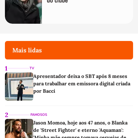
do clube
Mais lidas
1
TV
Apresentador deixa o SBT após 8 meses
para trabalhar em emissora digital criada
por Bacci
2
FAMOSOS
Jason Momoa, hoje aos 47 anos, o Blanka
de 'Street Fighter' e eterno 'Aquaman':
'Minha mãe sempre tomava cervejas de