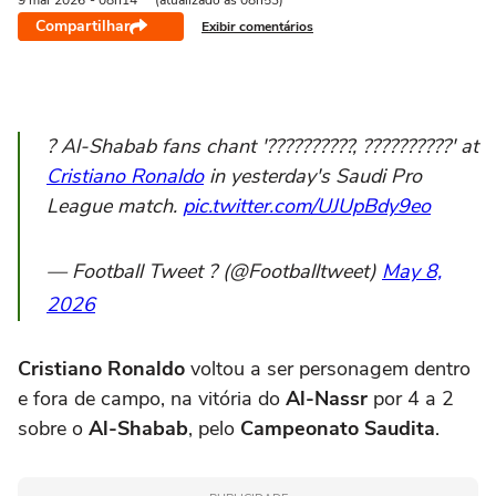
9 mai
2026
- 08h14
(atualizado às 08h53)
Compartilhar
Exibir comentários
? Al-Shabab fans chant '??????????, ??????????' at
Cristiano Ronaldo
in yesterday's Saudi Pro
League match.
pic.twitter.com/UJUpBdy9eo
— Football Tweet ? (@Footballtweet)
May 8,
2026
Cristiano Ronaldo
voltou a ser personagem dentro
e fora de campo, na vitória do
Al-Nassr
por 4 a 2
sobre o
Al-Shabab
, pelo
Campeonato Saudita
.