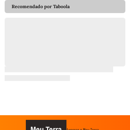
Recomendado por Taboola
Meu Terra
Acessar o Meu Terra →