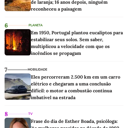
de laranja; 16 anos depois, ninguém
reconheceu a paisagem
6
PLANETA
Em 1950, Portugal plantou eucaliptos para
estabilizar seus solos. Sem saber,
multiplicou a velocidade com que os
incêndios se propagam
7
MOBILIDADE
Eles percorreram 2.500 km em um carro
elétrico e chegaram a uma conclusão
difícil: o motor a combustão continua
imbatível na estrada
8
TV
Frase do dia de Esther Boada, psicóloga:
'As mulheres nascidas na década de 1960