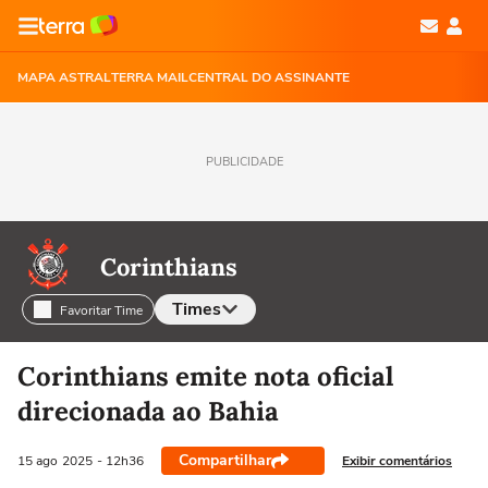
MAPA ASTRAL
TERRA MAIL
CENTRAL DO ASSINANTE
PUBLICIDADE
Corinthians
Times
Favoritar Time
Selecione o time para ver as notícias
Corinthians emite nota oficial
direcionada ao Bahia
Compartilhar
Exibir comentários
15 ago
2025
- 12h36