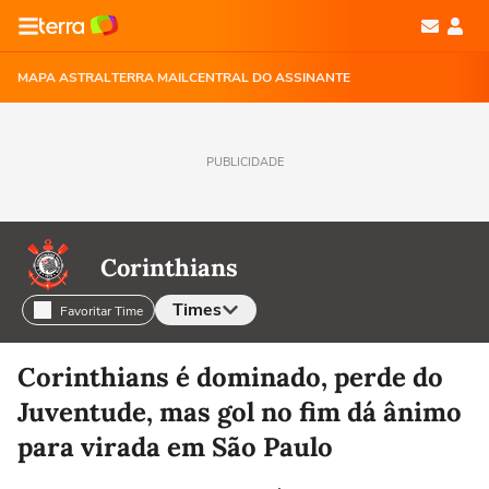
MAPA ASTRAL
TERRA MAIL
CENTRAL DO ASSINANTE
PUBLICIDADE
Corinthians
Times
Favoritar Time
Selecione o time para ver as notícias
Corinthians é dominado, perde do
Juventude, mas gol no fim dá ânimo
para virada em São Paulo