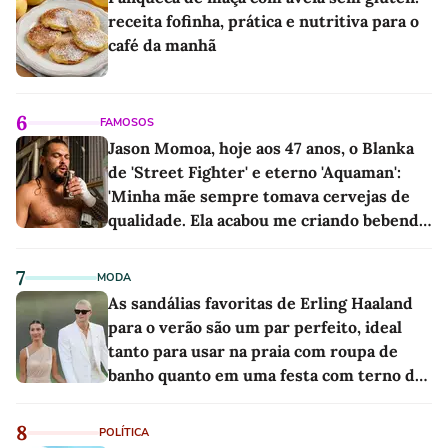
receita fofinha, prática e nutritiva para o
café da manhã
6
FAMOSOS
Jason Momoa, hoje aos 47 anos, o Blanka
de 'Street Fighter' e eterno 'Aquaman':
'Minha mãe sempre tomava cervejas de
qualidade. Ela acabou me criando bebendo
as melhores'
7
MODA
As sandálias favoritas de Erling Haaland
para o verão são um par perfeito, ideal
tanto para usar na praia com roupa de
banho quanto em uma festa com terno de
linho
8
POLÍTICA