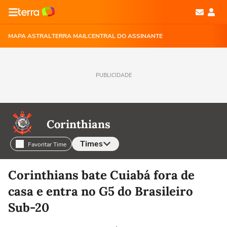
MAPA ASTRAL
TERRA MAIL
CENTRAL DO ASSINANTE
PUBLICIDADE
Corinthians
Times
Favoritar Time
Selecione o time para ver as notícias
Corinthians bate Cuiabá fora de
casa e entra no G5 do Brasileiro
Sub-20