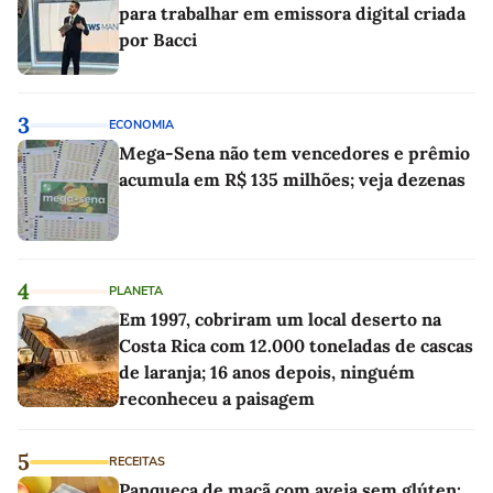
para trabalhar em emissora digital criada
por Bacci
3
ECONOMIA
Mega-Sena não tem vencedores e prêmio
acumula em R$ 135 milhões; veja dezenas
4
PLANETA
Em 1997, cobriram um local deserto na
Costa Rica com 12.000 toneladas de cascas
de laranja; 16 anos depois, ninguém
reconheceu a paisagem
5
RECEITAS
Panqueca de maçã com aveia sem glúten: