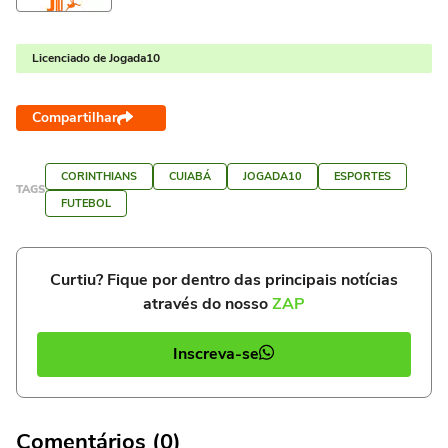
Licenciado de Jogada10
Compartilhar
CORINTHIANS
CUIABÁ
JOGADA10
ESPORTES
TAGS
FUTEBOL
Curtiu? Fique por dentro das principais notícias
através do nosso
ZAP
Inscreva-se
Comentários (0)