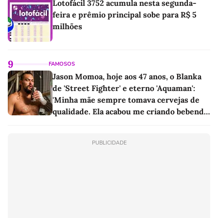
Lotofácil 3752 acumula nesta segunda-
feira e prêmio principal sobe para R$ 5
milhões
9
FAMOSOS
Jason Momoa, hoje aos 47 anos, o Blanka
de 'Street Fighter' e eterno 'Aquaman':
'Minha mãe sempre tomava cervejas de
qualidade. Ela acabou me criando bebendo
as melhores'
PUBLICIDADE