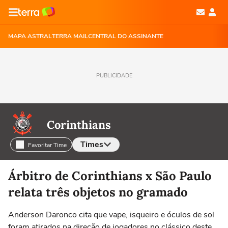
MAPA ASTRAL
TERRA MAIL
CENTRAL DO ASSINANTE
PUBLICIDADE
Corinthians
Times
Favoritar Time
Selecione o time para ver as notícias
Árbitro de Corinthians x São Paulo
relata três objetos no gramado
Anderson Daronco cita que vape, isqueiro e óculos de sol
foram atirados na direção de jogadores no clássico deste