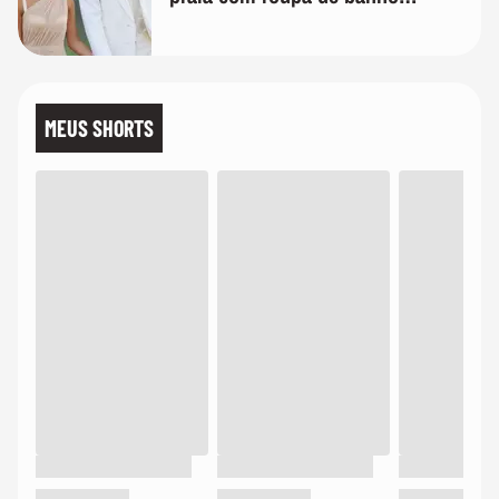
quanto em uma festa com terno
de linho
MEUS SHORTS