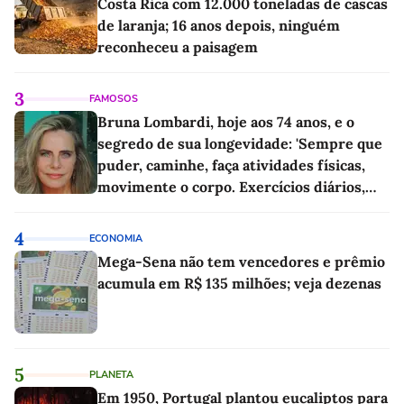
Costa Rica com 12.000 toneladas de cascas
de laranja; 16 anos depois, ninguém
reconheceu a paisagem
3
FAMOSOS
Bruna Lombardi, hoje aos 74 anos, e o
segredo de sua longevidade: 'Sempre que
puder, caminhe, faça atividades físicas,
movimente o corpo. Exercícios diários,
mesmo pequenos, são libertadores'
4
ECONOMIA
Mega-Sena não tem vencedores e prêmio
acumula em R$ 135 milhões; veja dezenas
5
PLANETA
Em 1950, Portugal plantou eucaliptos para