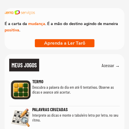
É a carta da
mudança
. É a mão do destino agindo de maneira
positiva
.
Aprenda a Ler Tarô
MEUS JOGOS
Acessar →
TERMO
Descubra a palavra do dia em até 6 tentativas. Observe as
dicas e avance até acertar.
PALAVRAS CRUZADAS
Interprete as dicas e monte o tabuleiro letra por letra, no seu
ritmo.