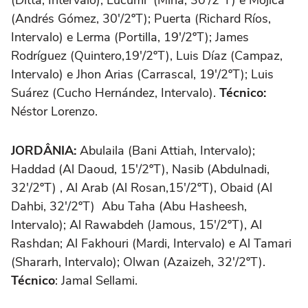
(Andrés Gómez, 30'/2ºT); Puerta (Richard Ríos,
Intervalo) e Lerma (Portilla, 19'/2ºT); James
Rodríguez (Quintero,19'/2ºT), Luis Díaz (Campaz,
Intervalo) e Jhon Arias (Carrascal, 19'/2ºT); Luis
Suárez (Cucho Hernández, Intervalo).
Técnico:
Néstor Lorenzo.
JORDÂNIA:
Abulaila (Bani Attiah, Intervalo);
Haddad (Al Daoud, 15'/2ºT), Nasib (Abdulnadi,
32'/2ºT) , Al Arab (Al Rosan,15'/2ºT), Obaid (Al
Dahbi, 32'/2ºT) Abu Taha (Abu Hasheesh,
Intervalo); Al Rawabdeh (Jamous, 15'/2ºT), Al
Rashdan; Al Fakhouri (Mardi, Intervalo) e Al Tamari
(Shararh, Intervalo); Olwan (Azaizeh, 32'/2ºT).
Técnico
: Jamal Sellami.