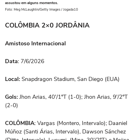
assustou em alguns momentos.
Foto: Meg McLaughlin/Getty Images / Jogada10
COLÔMBIA 2×0 JORDÂNIA
Amistoso Internacional
Data
: 7/6/2026
Local:
Snapdragon Stadium, San Diego (EUA)
Gols:
Jhon Arias, 40'/1ºT (1-0); Jhon Arias, 9'/2ºT
(2-0)
COLÔMBIA
: Vargas (Montero, Intervalo); Daaniel
Múñoz (Santi Árias, Intervalo), Dawson Sánchez
(Ditta, Intervalo), Lucumi (Mina, 30'/2ºT) e Mojica