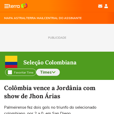
MAPA ASTRAL
TERRA MAIL
CENTRAL DO ASSINANTE
PUBLICIDADE
Seleção Colombiana
Times
Favoritar Time
Selecione o time para ver as notícias
Colômbia vence a Jordânia com
show de Jhon Árias
Palmeirense fez dois gols no triunfo do selecionado
colombiano, por 2 a 0, em San Diego