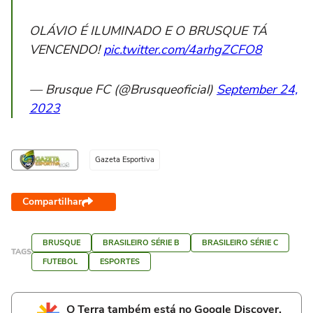
OLÁVIO É ILUMINADO E O BRUSQUE TÁ
VENCENDO!
pic.twitter.com/4arhgZCFO8
— Brusque FC (@Brusqueoficial)
September 24,
2023
Gazeta Esportiva
Compartilhar
BRUSQUE
BRASILEIRO SÉRIE B
BRASILEIRO SÉRIE C
TAGS
FUTEBOL
ESPORTES
O Terra também está no Google Discover.