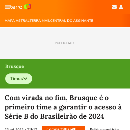
MAPA ASTRAL
TERRA MAIL
CENTRAL DO ASSINANTE
PUBLICIDADE
Brusque
Times
Selecione o time para ver as notícias
Com virada no fim, Brusque é o
primeiro time a garantir o acesso à
Série B do Brasileirão de 2024
Compartilhar
Exibir comentários
23 set
2023
- 21h17