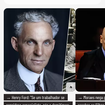
→ Henry Ford: "Se um trabalhador se
→ Moraes nega p
considera especialista, nós o demitimos;
receber os filhos