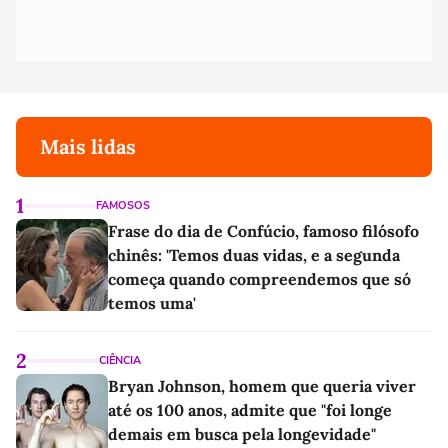
Mais lidas
1
FAMOSOS
Frase do dia de Confúcio, famoso filósofo
chinês: 'Temos duas vidas, e a segunda
começa quando compreendemos que só
temos uma'
2
CIÊNCIA
Bryan Johnson, homem que queria viver
até os 100 anos, admite que "foi longe
demais em busca pela longevidade"