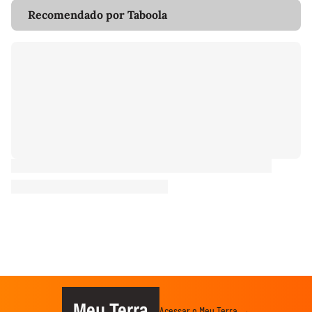
Recomendado por Taboola
Meu Terra
Acessar o Meu Terra →