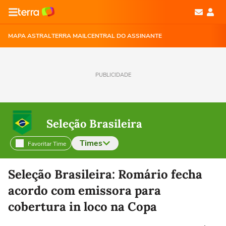
MAPA ASTRAL
TERRA MAIL
CENTRAL DO ASSINANTE
PUBLICIDADE
Seleção Brasileira
Times
Favoritar Time
Selecione o time para ver as notícias
Seleção Brasileira: Romário fecha
acordo com emissora para
cobertura in loco na Copa