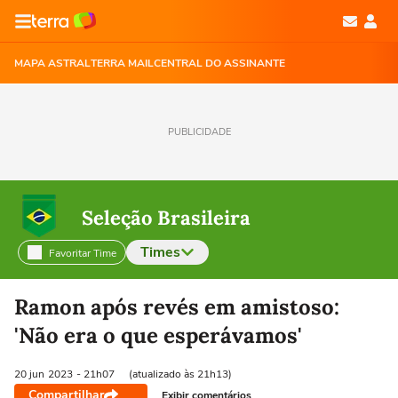
MAPA ASTRAL
TERRA MAIL
CENTRAL DO ASSINANTE
PUBLICIDADE
Seleção Brasileira
Times
Favoritar Time
Selecione o time para ver as notícias
Ramon após revés em amistoso:
'Não era o que esperávamos'
20 jun
2023
- 21h07
(atualizado às 21h13)
Compartilhar
Exibir comentários