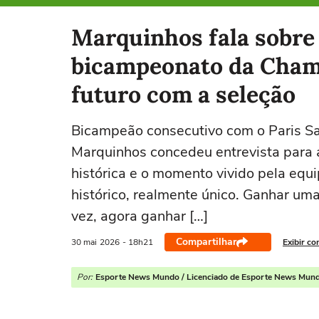
Selecione o time para ver as notícias
Marquinhos fala sobre 
bicampeonato da Champ
futuro com a seleção
Bicampeão consecutivo com o Paris Sa
Marquinhos concedeu entrevista para a
histórica e o momento vivido pela equ
histórico, realmente único. Ganhar uma j
vez, agora ganhar […]
Compartilhar
30 mai
2026
- 18h21
Exibir co
Por:
Esporte News Mundo / Licenciado de Esporte News Mun