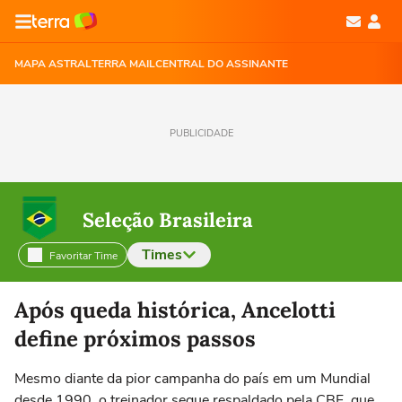
MAPA ASTRAL
TERRA MAIL
CENTRAL DO ASSINANTE
PUBLICIDADE
Seleção Brasileira
Times
Favoritar Time
Selecione o time para ver as notícias
Após queda histórica, Ancelotti
define próximos passos
Mesmo diante da pior campanha do país em um Mundial
desde 1990, o treinador segue respaldado pela CBF, que