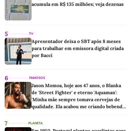
acumula em R$ 135 milhões; veja dezenas
5
TV
Apresentador deixa o SBT após 8 meses
para trabalhar em emissora digital criada
por Bacci
6
FAMOSOS
Jason Momoa, hoje aos 47 anos, o Blanka
de 'Street Fighter' e eterno 'Aquaman':
'Minha mãe sempre tomava cervejas de
qualidade. Ela acabou me criando bebendo
as melhores'
7
PLANETA
Em 1950, Portugal plantou eucaliptos para