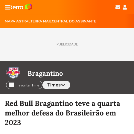
MAPA ASTRAL
TERRA MAIL
CENTRAL DO ASSINANTE
PUBLICIDADE
Bragantino
Times
Favoritar Time
Selecione o time para ver as notícias
Red Bull Bragantino teve a quarta
melhor defesa do Brasileirão em
2023