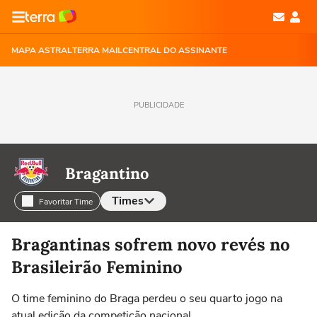
MAPA ASTRAL
TERRA MAIL
CENTRAL DO ASSINANTE
PUBLICIDADE
Bragantino
Times
Favoritar Time
Selecione o time para ver as notícias
Bragantinas sofrem novo revés no
Brasileirão Feminino
O time feminino do Braga perdeu o seu quarto jogo na
atual edição da competição nacional.