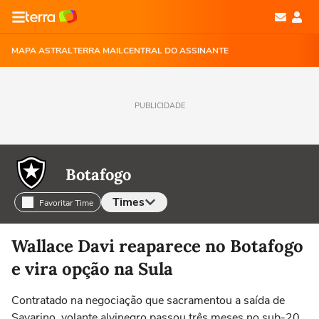
MAPA ASTRAL
TERRA MAIL
CENTRAL DO ASSINANTE
PUBLICIDADE
Botafogo
Times
Favoritar Time
Selecione o time para ver as notícias
Wallace Davi reaparece no Botafogo
e vira opção na Sula
Contratado na negociação que sacramentou a saída de
Savarino, volante alvinegro passou três meses no sub-20,